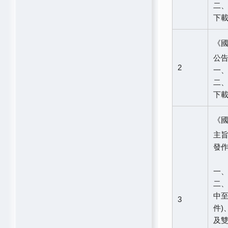
二、
下
《
公告
2
一、
二、
下
《
主旨
發
一
二、
中至
3
件)
及