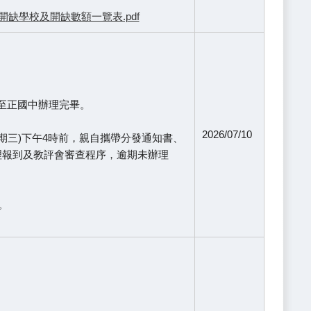
缺學校及開缺數額一覽表.pdf
假至正國中辦理完畢。
2026/07/10
星期三)下午4時前，親自攜帶分發通知書、
理報到及教評會審查程序，逾期未辦理
。