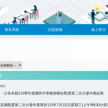
報名系統
試題疑義
線上查分
容
國中》
：公告本縣115學年度國民中學教師聯合甄選第二次分發作業結果
旨揭甄選第二次分發作業業於115年7月22日(星期三)上午9時30分