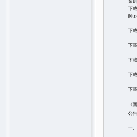
業則
下
師.p
下
下
下
下
下
《
公告
一、