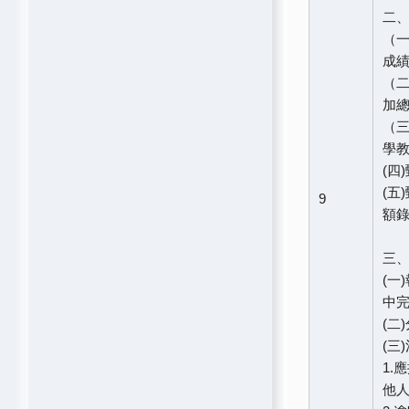
二
（一
成
（二
加總
（三
學
(四
(五
9
額
三
(一
中
(二
(三
1.
他人