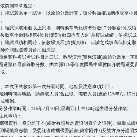
、依前開簡章規定：
）複試若為單一試場，以原始分數計算，該分數加權加總後取至小數點
績。
）複試採取兩個以上試場，則轉換常態化標準分數(Ｔ分數)計算成績(Ｔ分
後取至小數點後第4位數(第5位數四捨五入)即為複試成績，依複試
）複試成績相同時，依教學演示(實務演練)、口試之成績高低排定
教師介聘甄選委員會抽籤決定。
)甄選類科複試考試科目之口試、教學演示(實務演練)原始分數單一項
)甄選類科最低錄取分數，由本縣115學年度國民中學教師介聘甄選
錄取。
、、本次正式教師第一次分發時間、地點及注意事項如下：
)報到時間與地點：請錄取人員(含正取、備取人員)應於115年7月10日
完成報到。
)分發作業時間：115年7月10日(星期五)上午10時起辦理分發作業。
)注意事項：
應攜帶資料：身分證正本(或附有照片足資證明身分之證件)、錄取成績
到場填寫志願，受委託者應攜帶委託書(簡章附件7)及雙方身分證明