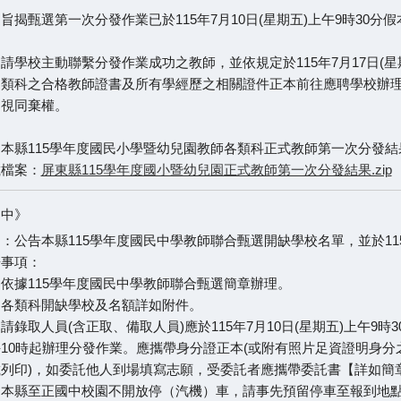
旨揭甄選第一次分發作業已於115年7月10日(星期五)上午9時30
請學校主動聯繫分發作業成功之教師，並依規定於115年7月17日(
選類科之合格教師證書及所有學經歷之相關證件正本前往應聘學校辦
，視同棄權。
本縣115學年度國民小學暨幼兒園教師各類科正式教師第一次分發結
載檔案：
屏東縣115學年度國小暨幼兒園正式教師第一次分發結果.zip
國中》
：公告本縣115學年度國民中學教師聯合甄選開缺學校名單，並於11
告事項：
依據115學年度國民中學教師聯合甄選簡章辦理。
、各類科開缺學校及名額詳如附件。
請錄取人員(含正取、備取人員)應於115年7月10日(星期五)上午9
10時起辦理分發作業。應攜帶身分證正本(或附有照片足資證明身分
載列印)，如委託他人到場填寫志願，受委託者應攜帶委託書【詳如簡
、本縣至正國中校園不開放停（汽機）車，請事先預留停車至報到地