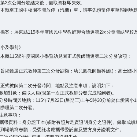
第2次公開分發結束後，備取資格即失效。
、本縣至正國中校園不開放停（汽機）車，請事先預留停車至報到地
載檔案：
屏東縣115學年度國民中學教師聯合甄選第2次分發開缺學校及名額一
國小及學前》
本縣115學年度國民小學暨幼兒園正式教師甄選第二次分發缺額：
旨揭甄選正式教師第二次分發缺額：幼兒園教師類科(組)：高士國小
、正式教師第二次分發時間、地點及注意事項，說明如下：
)參加對象：備取人員(限第一次正式教師分發完成報到者)。
)分發時間與地點：115年7月22日(星期三)上午9時30分前於仁愛國
起辦理第二次分發。
)注意事項：
應攜帶資料：身分證正本(或附有照片足資證明身分之證件)、錄取成績
人到場填寫志願，受委託者應攜帶委託書及雙方身分證明文件。
第二次公開分發結束後，備取資格即失效。