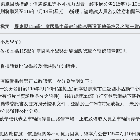
颱風因應措施：倘遇颱風等不可抗力因素，經本府公告115年7月1
則將順延至115年7月14日(星期二)辦理，請應試人員密切注意相
載檔案：
屏東縣115學年度國民中學教師聯合甄選開缺學校及名額一覽表-115
國小及學前》
依據本縣115學年度國民小學暨幼兒園教師聯合甄選簡章辦理。
、旨揭甄選開缺學校及開缺數詳如附件。
、有關旨揭甄選正式教師第一次分發說明如下：
第一次分發訂於115年7月10日(星期五)於本縣屏東市仁愛國小活動
附有照片足資證明身分之證件)、錄取成績單(請自行至甄選網站下載
攜帶委託書及雙方身分證明文件，並請於上午9時前完成報到，未於
0分起辦理公開分發。
開缺學校代表之車輛請停自由路停車場；正取及備取人員之車輛請停
。
颱風因應措施：倘遇颱風等不可抗力因素，經本府公告115年7月10