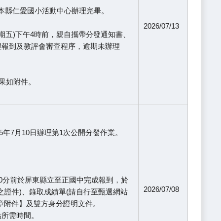
分假本縣仁愛國小活動中心辦理完畢。
2026/07/13
星期五)下午4時前，親自攜帶分發通知書、
理報到及教評會審查程序，逾期未辦理
果如附件。
5年7月10日辦理第1次公開分發作業。
時30分前於屏東縣立至正國中完成報到，於
2026/07/08
之證件)、錄取成績單(請自行至甄選網站
章附件】及雙方身分證明文件。
點所需時間。