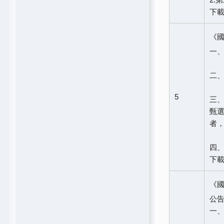
下
《
一、
二、
5
三、
甄
者
四、
下
《
公告
一、