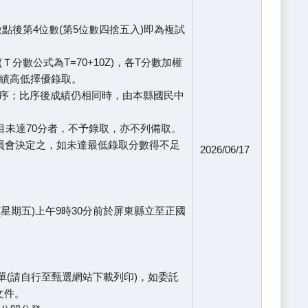
後第4位數(第5位數四捨五入)即為複試
數公式為T=70+10Z)，各T分數加權
成績高低擇優錄取。
順序；比序後成績仍相同時，由本縣國民中
目未達70分者，不予錄取，亦不列備取。
委員會決定之，如未達最低錄取分數得不足
2026/06/17
(星期五)上午9時30分前於屏東縣立至正國
單(請自行至甄選網站下載列印)，如委託
文件。