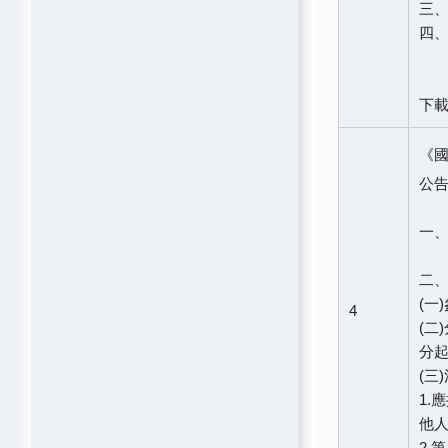
三、
四
下
《
公告
一、
二
(一
4
(二
分
(三
1.
他
2.