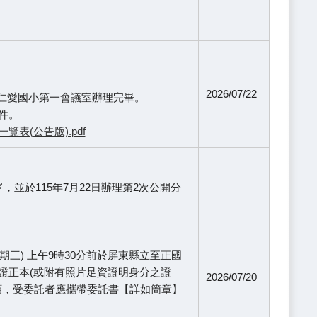
。
2026/07/22
分假仁愛國小第一會議室辦理完畢。
件。
表(公告版).pdf
並於115年7月22日辦理第2次公開分
期三) 上午9時30分前於屏東縣立至正國
證正本(或附有照片足資證明身分之證
2026/07/20
願，受委託者應攜帶委託書【詳如簡章】