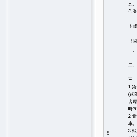
五、
作業
下
《
一、
二
三
1.
(或
者應
時3
2.
車
3.
8