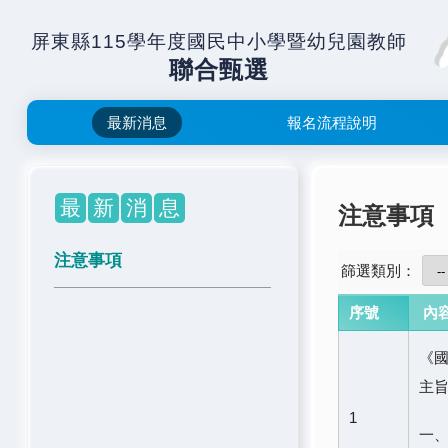
屏東縣115學年度國民中小學暨幼兒園教師
聯合甄選
最新消息
報名流程說明
最
新
消
息
注意事項
注意事項
篩選類別：
序號
內
《
主旨
1
一、