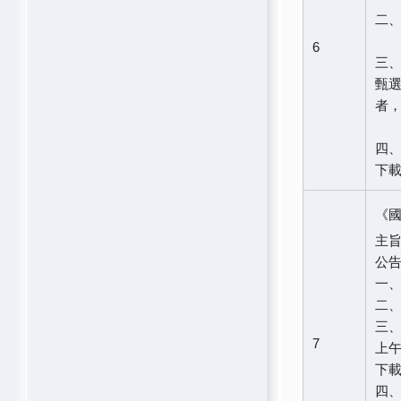
二、
6
三、
甄
者
四、
下
《
主旨
公
一、
二
三、
7
上午
下
四